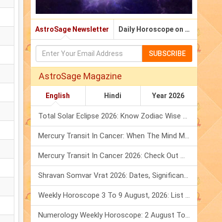
AstroSage Newsletter
Daily Horoscope on Email
SUBSCRIBE
AstroSage Magazine
English
Hindi
Year 2026
Total Solar Eclipse 2026: Know Zodiac Wise Prediction
Mercury Transit In Cancer: When The Mind Meets The Heart!
Mercury Transit In Cancer 2026: Check Out What It Brings For You
Shravan Somvar Vrat 2026: Dates, Significance & Rituals In August
Weekly Horoscope 3 To 9 August, 2026: List Of Fasts & Festivals
Numerology Weekly Horoscope: 2 August To 8 August, 2026