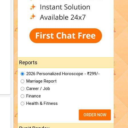
Reports
2026 Personalized Horoscope - ₹299/-
Marriage Report
Career / Job
Finance
Health & Fitness
ORDER NOW