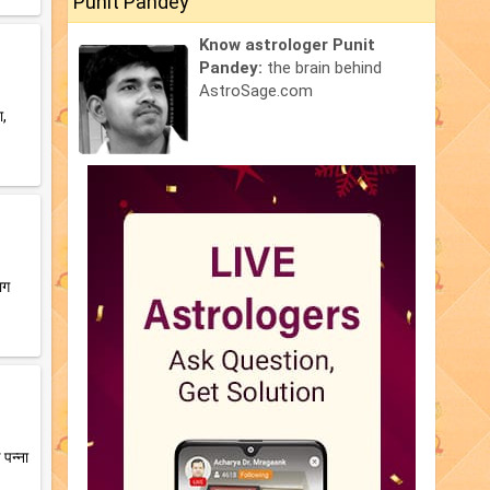
Punit Pandey
Know astrologer Punit
Pandey:
the brain behind
AstroSage.com
ा,
ाग
 पन्ना