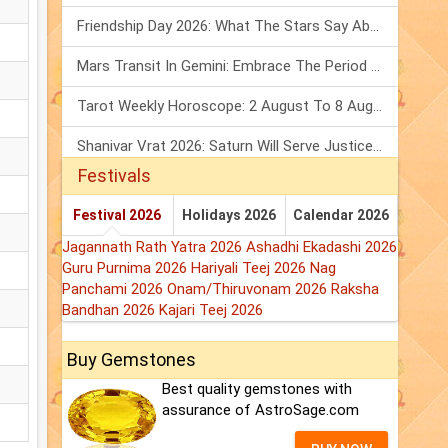
Friendship Day 2026: What The Stars Say About Your Best Friend!
Mars Transit In Gemini: Embrace The Period Full Of Energy & Intelligence
Tarot Weekly Horoscope: 2 August To 8 August, 2026
Shanivar Vrat 2026: Saturn Will Serve Justice In Sawan Month!
Festivals
Festival 2026
Holidays 2026
Calendar 2026
Jagannath Rath Yatra 2026
Ashadhi Ekadashi 2026
Guru Purnima 2026
Hariyali Teej 2026
Nag
Panchami 2026
Onam/Thiruvonam 2026
Raksha
Bandhan 2026
Kajari Teej 2026
Buy Gemstones
Best quality gemstones with
assurance of AstroSage.com