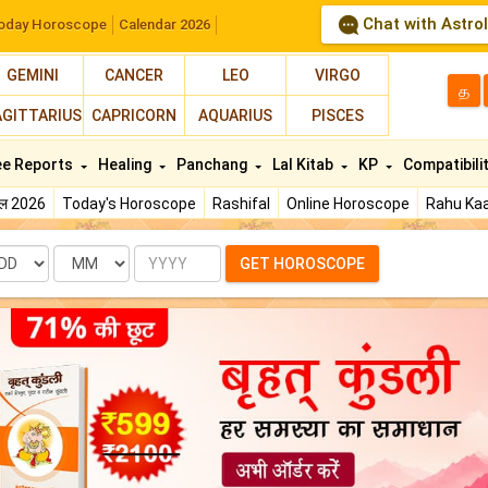
Chat with Astro
oday Horoscope
Calendar 2026
GEMINI
CANCER
LEO
VIRGO
த
AGITTARIUS
CAPRICORN
AQUARIUS
PISCES
ee Reports
Healing
Panchang
Lal Kitab
KP
Compatibili
फल 2026
Today's Horoscope
Rashifal
Online Horoscope
Rahu Kaa
te
Month
Year
GET HOROSCOPE