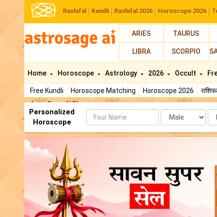
Rashifal
Kundli
Rashifal 2026
Horoscope 2026
T
ARIES
TAURUS
LIBRA
SCORPIO
S
Home
Horoscope
Astrology
2026
Occult
Fr
Free Kundli
Horoscope Matching
Horoscope 2026
राशि
AstroSage AI Shop
Personalized
Name
Da
Horoscope