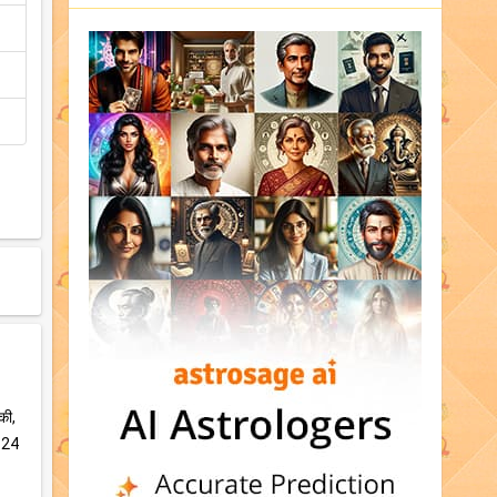
की,
त 24