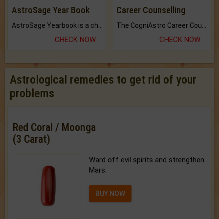
AstroSage Year Book
Career Counselling
AstroSage Yearbook is a channel to fulfill your dreams and destiny.
The CogniAstro Career Counselling Report is the most comprehensive report available on this topic.
CHECK NOW
CHECK NOW
Astrological remedies to get rid of your
problems
Red Coral / Moonga
(3 Carat)
Ward off evil spirits and strengthen
Mars.
BUY NOW