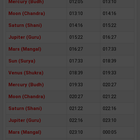
Mercury (Budh)
012:05
013:10
Moon (Chandra)
013:10
014:16
Saturn (Shani)
014:16
015:22
Jupiter (Guru)
015:22
016:27
Mars (Mangal)
016:27
017:33
Sun (Surya)
017:33
018:39
Venus (Shukra)
018:39
019:33
Mercury (Budh)
019:33
020:27
Moon (Chandra)
020:27
021:22
Saturn (Shani)
021:22
022:16
Jupiter (Guru)
022:16
023:10
Mars (Mangal)
023:10
000:05