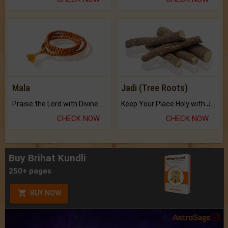
Mala
Jadi (Tree Roots)
Praise the Lord with Divine Energies of Mala.
Keep Your Place Holy with Jadi.
CHECK NOW
CHECK NOW
Buy Brihat Kundli
250+ pages
BUY NOW