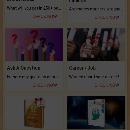
What will you get in 250+ pages Colored Brihat Kundli.
Are money matters a reason for the dark-circles under your eyes?
CHECK NOW
CHECK NOW
Ask A Question
Career / Job
Is there any question or problem lingering.
Worried about your career? don't know what is.
CHECK NOW
CHECK NOW