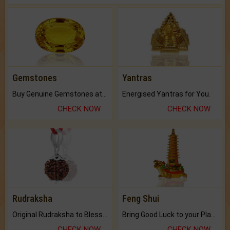
Gemstones
Yantras
Buy Genuine Gemstones at Best Prices.
Energised Yantras for You.
CHECK NOW
CHECK NOW
Rudraksha
Feng Shui
Original Rudraksha to Bless Your Way.
Bring Good Luck to your Place with Feng Shui.
CHECK NOW
CHECK NOW