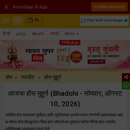

AstroSage AI App
DOWNLOAD NOW
₹
0
Chat with Astrologer
chat_bubble_outline
हिन्दी
தமிழ்
తెలుగు
मराठी
More
होम
मराठीत
होरा मुहूर्त
»
»
आजचा होरा मुहूर्त (Bhadohi - सोमवार, ऑगस्ट
10, 2026)
ज्योतिष होरा शहराच्या सुर्योदय आणि सुर्यास्ताचा उपयोग करून गणनेची आवश्यकता आहे.
हा मोफत होरा कॅलकुलेटर किंवा होरा सॉफ्टवेअर तुम्हाला सटीक दैनिक होरा भारतीय
ज्योतिषाच्या आधारावर गणना देतो.