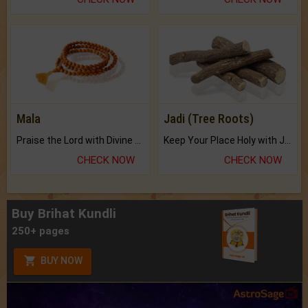
Mala
Jadi (Tree Roots)
Praise the Lord with Divine Energies of Mala.
Keep Your Place Holy with Jadi.
CHECK NOW
CHECK NOW
Buy Brihat Kundli
250+ pages
BUY NOW