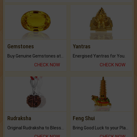
Gemstones
Yantras
Buy Genuine Gemstones at Best Prices.
Energised Yantras for You.
CHECK NOW
CHECK NOW
Rudraksha
Feng Shui
Original Rudraksha to Bless Your Way.
Bring Good Luck to your Place with Feng Shui.
CHECK NOW
CHECK NOW