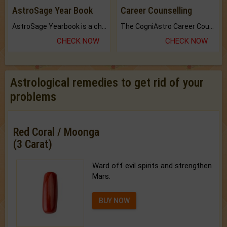
AstroSage Year Book
Career Counselling
AstroSage Yearbook is a channel to fulfill your dreams and destiny.
The CogniAstro Career Counselling Report is the most comprehensive report available on this topic.
CHECK NOW
CHECK NOW
Astrological remedies to get rid of your
problems
Red Coral / Moonga
(3 Carat)
Ward off evil spirits and strengthen
Mars.
BUY NOW