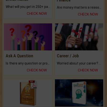
What will you get in 250+ pages Colored Brihat Kundli.
Are money matters a reason for the dark-circles under your eyes?
CHECK NOW
CHECK NOW
Ask A Question
Career / Job
Is there any question or problem lingering.
Worried about your career? don't know what is.
CHECK NOW
CHECK NOW