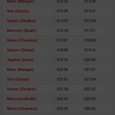
Mars (Mangal)
012:32
013:39
Sun (Surya)
013:39
014:47
Venus (Shukra)
014:47
015:54
Mercury (Budh)
015:54
017:01
Moon (Chandra)
017:01
018:08
Saturn (Shani)
018:08
019:16
Jupiter (Guru)
019:16
020:08
Mars (Mangal)
020:08
021:01
Sun (Surya)
021:01
021:54
Venus (Shukra)
021:54
022:47
Mercury (Budh)
022:47
023:39
Moon (Chandra)
023:39
000:32