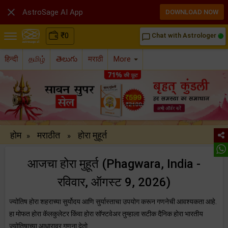

AstroSage AI App
DOWNLOAD NOW
₹
0
Chat with Astrologer
chat_bubble_outline
हिन्दी
தமிழ்
తెలుగు
मराठी
More
होम
मराठीत
होरा मुहूर्त
»
»
आजचा होरा मुहूर्त (Phagwara, India -
रविवार, ऑगस्ट 9, 2026)
ज्योतिष होरा शहराच्या सुर्योदय आणि सुर्यास्ताचा उपयोग करून गणनेची आवश्यकता आहे.
हा मोफत होरा कॅलकुलेटर किंवा होरा सॉफ्टवेअर तुम्हाला सटीक दैनिक होरा भारतीय
ज्योतिषाच्या आधारावर गणना देतो.