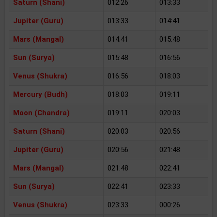
Saturn (Shani)
012:26
013:33
Jupiter (Guru)
013:33
014:41
Mars (Mangal)
014:41
015:48
Sun (Surya)
015:48
016:56
Venus (Shukra)
016:56
018:03
Mercury (Budh)
018:03
019:11
Moon (Chandra)
019:11
020:03
Saturn (Shani)
020:03
020:56
Jupiter (Guru)
020:56
021:48
Mars (Mangal)
021:48
022:41
Sun (Surya)
022:41
023:33
Venus (Shukra)
023:33
000:26