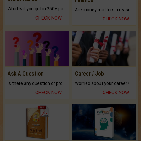
What will you get in 250+ pages Colored Brihat Kundli.
Are money matters a reason for the dark-circles under your eyes?
CHECK NOW
CHECK NOW
Ask A Question
Career / Job
Is there any question or problem lingering.
Worried about your career? don't know what is.
CHECK NOW
CHECK NOW