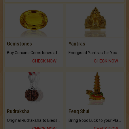
Gemstones
Yantras
Buy Genuine Gemstones at Best Prices.
Energised Yantras for You.
CHECK NOW
CHECK NOW
Rudraksha
Feng Shui
Original Rudraksha to Bless Your Way.
Bring Good Luck to your Place with Feng Shui.
CHECK NOW
CHECK NOW