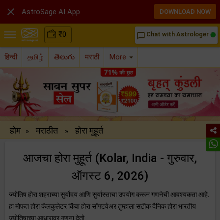

AstroSage AI App
DOWNLOAD NOW
₹
0
Chat with Astrologer
chat_bubble_outline
हिन्दी
தமிழ்
తెలుగు
मराठी
More
होम
मराठीत
होरा मुहूर्त
»
»
आजचा होरा मुहूर्त (Kolar, India - गुरुवार,
ऑगस्ट 6, 2026)
ज्योतिष होरा शहराच्या सुर्योदय आणि सुर्यास्ताचा उपयोग करून गणनेची आवश्यकता आहे.
हा मोफत होरा कॅलकुलेटर किंवा होरा सॉफ्टवेअर तुम्हाला सटीक दैनिक होरा भारतीय
ज्योतिषाच्या आधारावर गणना देतो.