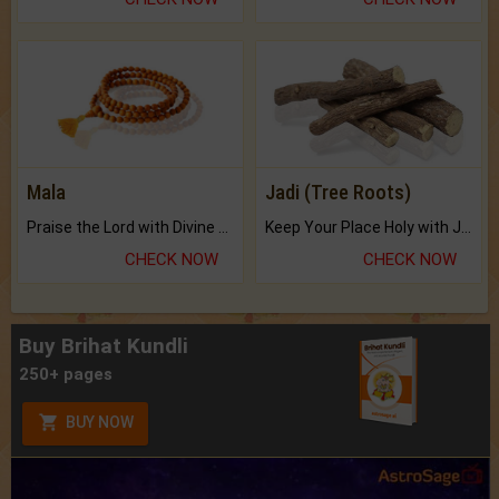
Mala
Jadi (Tree Roots)
Praise the Lord with Divine Energies of Mala.
Keep Your Place Holy with Jadi.
CHECK NOW
CHECK NOW
Buy Brihat Kundli
250+ pages
BUY NOW