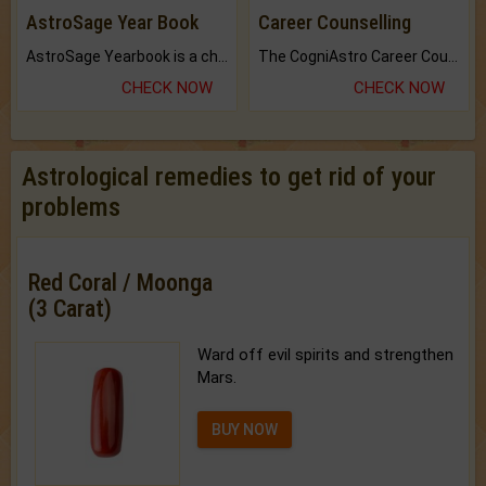
AstroSage Year Book
Career Counselling
AstroSage Yearbook is a channel to fulfill your dreams and destiny.
The CogniAstro Career Counselling Report is the most comprehensive report available on this topic.
CHECK NOW
CHECK NOW
Astrological remedies to get rid of your
problems
Red Coral / Moonga
(3 Carat)
Ward off evil spirits and strengthen
Mars.
BUY NOW