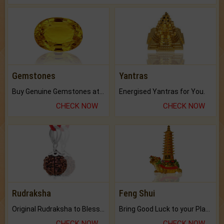
Gemstones
Yantras
Buy Genuine Gemstones at Best Prices.
Energised Yantras for You.
CHECK NOW
CHECK NOW
Rudraksha
Feng Shui
Original Rudraksha to Bless Your Way.
Bring Good Luck to your Place with Feng Shui.
CHECK NOW
CHECK NOW