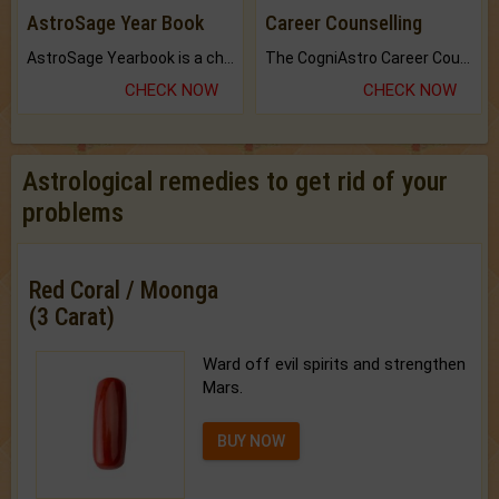
AstroSage Year Book
Career Counselling
AstroSage Yearbook is a channel to fulfill your dreams and destiny.
The CogniAstro Career Counselling Report is the most comprehensive report available on this topic.
CHECK NOW
CHECK NOW
Astrological remedies to get rid of your
problems
Red Coral / Moonga
(3 Carat)
Ward off evil spirits and strengthen
Mars.
BUY NOW