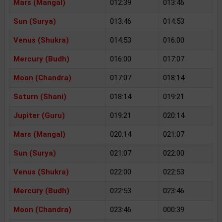
Mars (Mangal)
012:39
013:46
Sun (Surya)
013:46
014:53
Venus (Shukra)
014:53
016:00
Mercury (Budh)
016:00
017:07
Moon (Chandra)
017:07
018:14
Saturn (Shani)
018:14
019:21
Jupiter (Guru)
019:21
020:14
Mars (Mangal)
020:14
021:07
Sun (Surya)
021:07
022:00
Venus (Shukra)
022:00
022:53
Mercury (Budh)
022:53
023:46
Moon (Chandra)
023:46
000:39