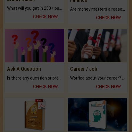
What will you get in 250+ pages Colored Brihat Kundli.
Are money matters a reason for the dark-circles under your eyes?
CHECK NOW
CHECK NOW
Ask A Question
Career / Job
Is there any question or problem lingering.
Worried about your career? don't know what is.
CHECK NOW
CHECK NOW