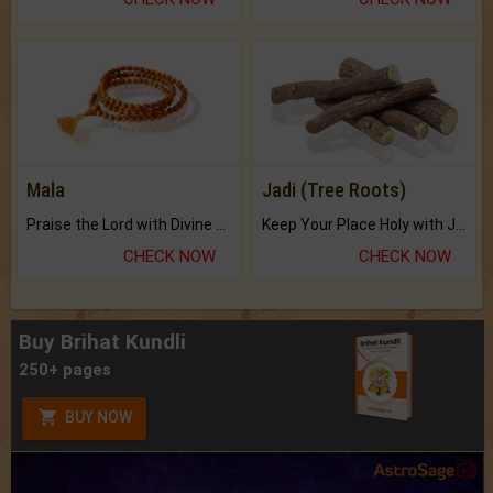
Mala
Jadi (Tree Roots)
Praise the Lord with Divine Energies of Mala.
Keep Your Place Holy with Jadi.
CHECK NOW
CHECK NOW
Buy Brihat Kundli
250+ pages
BUY NOW