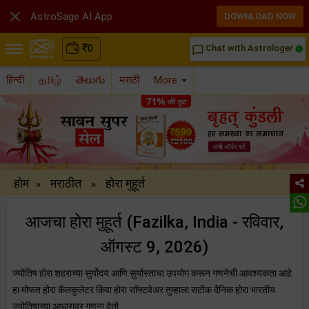

AstroSage AI App
DOWNLOAD NOW
₹
0
Chat with Astrologer
chat_bubble_outline
हिन्दी
தமிழ்
తెలుగు
मराठी
More
होम
मराठीत
होरा मुहूर्त
»
»
आजचा होरा मुहूर्त (Fazilka, India - रविवार,
ऑगस्ट 9, 2026)
ज्योतिष होरा शहराच्या सुर्योदय आणि सुर्यास्ताचा उपयोग करून गणनेची आवश्यकता आहे.
हा मोफत होरा कॅलकुलेटर किंवा होरा सॉफ्टवेअर तुम्हाला सटीक दैनिक होरा भारतीय
ज्योतिषाच्या आधारावर गणना देतो.